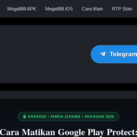
Mega888 APK
Mega888 iOS
Cara Main
RTP Slots
Telegra
🤖 ANDROID • SEMUA JENAMA • PANDUAN 2026
Cara Matikan
Google Play Protect