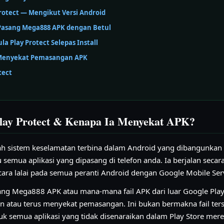
rotect — Mengikut Versi Android
Pasang Mega888 APK dengan Betul
a Play Protect Selepas Install
 Menyekat Pemasangan APK
tect
lay Protect
& Kenapa Ia Menyekat APK?
h sistem keselamatan terbina dalam Android yang dibangunkan
ua aplikasi yang dipasang di telefon anda. Ia berjalan secara 
cara lalai pada semua peranti Android dengan Google Mobile Ser
ang
Mega888 APK
atau mana-mana fail APK dari luar Google Play 
atau terus menyekat pemasangan. Ini bukan bermakna fail ter
uk semua aplikasi yang tidak disenaraikan dalam Play Store mere