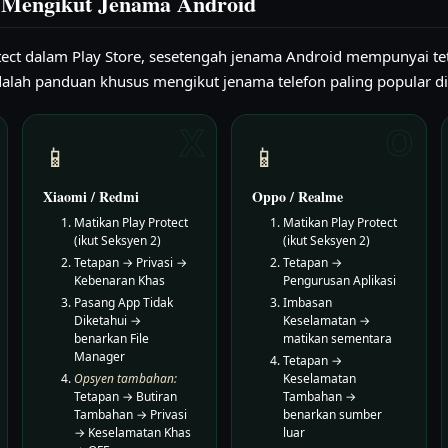
 Mengikut
Jenama Android
tect dalam Play Store, sesetengah jenama Android mempunyai t
adalah panduan khusus mengikut jenama telefon paling popular di
X
O
📱
📱
Xiaomi / Redmi
Oppo / Realme
Matikan Play Protect
Matikan Play Protect
(ikut Seksyen 2)
(ikut Seksyen 2)
Tetapan → Privasi →
Tetapan →
Kebenaran Khas
Pengurusan Aplikasi
Pasang App Tidak
Imbasan
Diketahui →
Keselamatan →
benarkan File
matikan sementara
Manager
Tetapan →
Opsyen tambahan:
Keselamatan
Tetapan → Butiran
Tambahan →
Tambahan → Privasi
benarkan sumber
→ Keselamatan Khas
luar