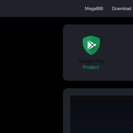
Mega888
Download