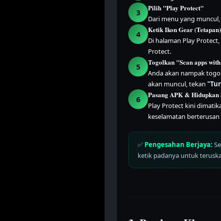
Pilih "Play Protect"
3
Dari menu yang muncul, c
Ketik Ikon Gear (Tetapan)
4
Di halaman Play Protect,
Protect.
Togolkan "Scan apps with
5
Anda akan nampak togo
akan muncul, tekan
"Tur
Pasang APK & Hidupkan
6
Play Protect kini dimat
keselamatan berterusan (
✅
Pengesahan Berjaya:
Se
ketik padanya untuk teruska