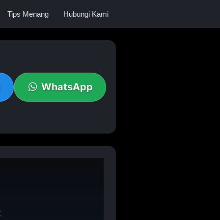
Tips Menang
Hubungi Kami
m
WhatsApp
: