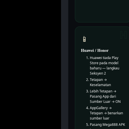
H
📱
Huawei / Honor
Huawei tiada Play
Store pada model
baharu — langkau
Seksyen 2
Tetapan →
Keselamatan
Lebih Tetapan →
Pasang App dari
Sumber Luar → ON
AppGallery →
Tetapan → benarkan
sumber luar
Pasang Mega888 APK