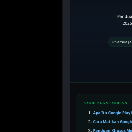
Pandua
2026
Semua Je
KANDUNGAN PANDUAN
Apa Itu Google Play
Cara Matikan Googl
Panduan Khusus Me