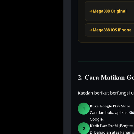
Mega888 Original
Mega888 iOS iPhone
2. Cara Matikan
Go
Kaedah berikut berfungsi u
Buka Google Play Store
1
Cari dan buka aplikasi
Go
Google.
Ketik Ikon Profil (Penjur
2
Di bahagian atas kanan sk