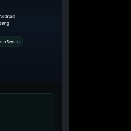
Android
asang
kan Semula