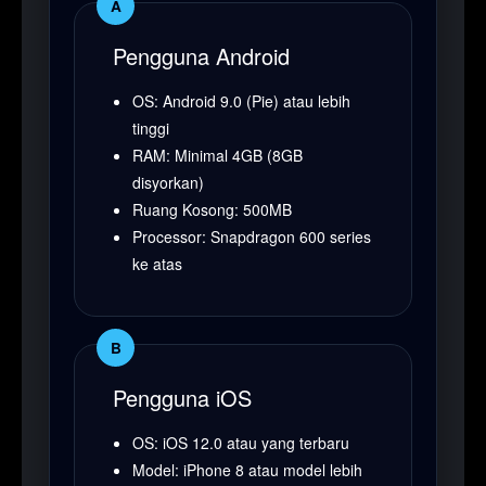
A
Pengguna Android
OS: Android 9.0 (Pie) atau lebih
tinggi
RAM: Minimal 4GB (8GB
disyorkan)
Ruang Kosong: 500MB
Processor: Snapdragon 600 series
ke atas
B
Pengguna iOS
OS: iOS 12.0 atau yang terbaru
Model: iPhone 8 atau model lebih