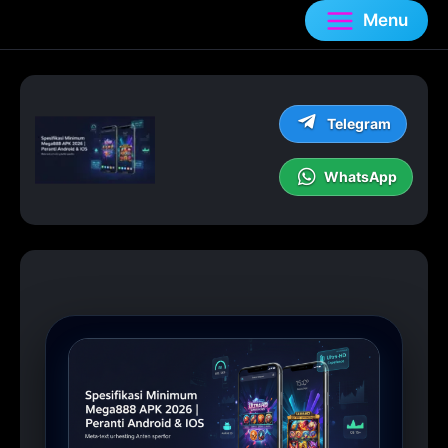
Menu
Telegram
WhatsApp