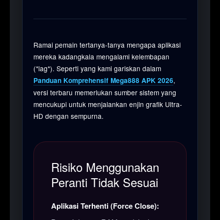
Ramai pemain tertanya-tanya mengapa aplikasi
mereka kadangkala mengalami kelembapan
(*lag*). Seperti yang kami gariskan dalam
,
Panduan Komprehensif Mega888 APK 2026
versi terbaru memerlukan sumber sistem yang
mencukupi untuk menjalankan enjin grafik Ultra-
HD dengan sempurna.
Risiko Menggunakan
Peranti Tidak Sesuai
Aplikasi Terhenti (Force Close):