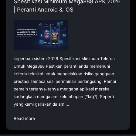
Spesifikasi Minimum Mega888 APK 2026
| Peranti Android & iOS
keperluan sistem 2026 Spesifikasi Minimum Telefon
Untuk Mega888 Pastikan peranti anda memenuhi
kriteria teknikal untuk mengelakkan risiko gangguan
prestasi semasa sesi permainan berlangsung. Ramai
pemain tertanya-tanya mengapa aplikasi mereka
kadangkala mengalami kelembapan (*lag*). Seperti
yang kami gariskan dalam ...
Read more