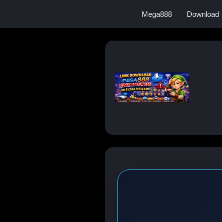
Mega888
Download