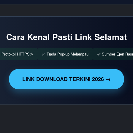
Cara Kenal Pasti Link Selamat
 Protokol HTTPS://
✅ Tiada Pop-up Melampau
✅ Sumber Ejen Ras
LINK DOWNLOAD TERKINI 2026 →