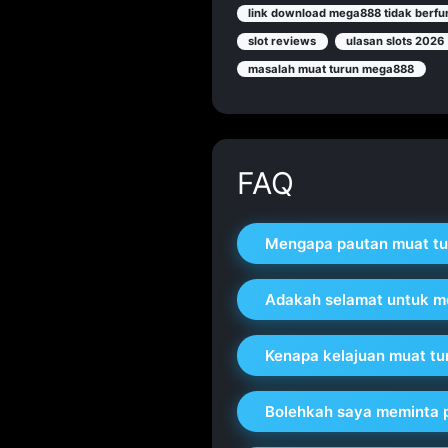
link download mega888 tidak berfu
slot reviews
ulasan slots 2026
masalah muat turun mega888
FAQ
Mengapa pautan muat tu
Adakah selamat untuk me
Kenapa kelajuan muat tu
Bolehkah saya meminta p