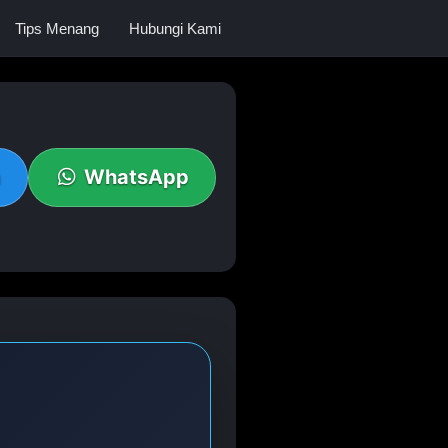
Tips Menang
Hubungi Kami
m
WhatsApp