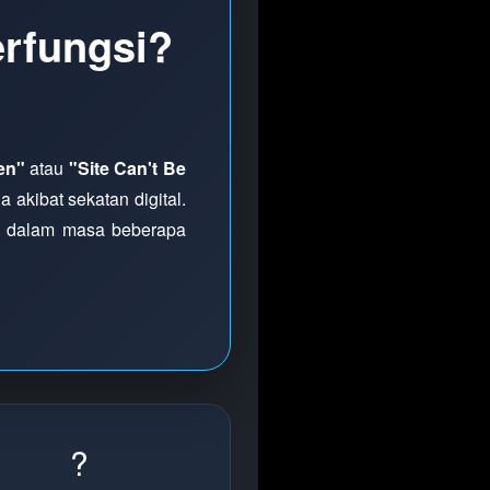
rfungsi?
en"
atau
"Site Can't Be
a akibat sekatan digital.
a dalam masa beberapa
?