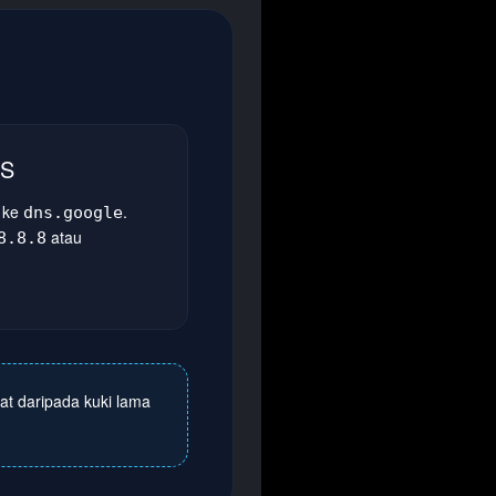
NS
 ke
.
dns.google
atau
8.8.8
at daripada kuki lama