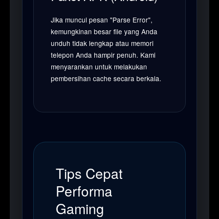
Jika muncul pesan "Parse Error",
kemungkinan besar file yang Anda
unduh tidak lengkap atau memori
telepon Anda hampir penuh. Kami
menyarankan untuk melakukan
pembersihan cache secara berkala.
Tips Cepat
Performa
Gaming