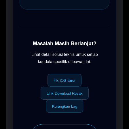
Masalah Masih Berlanjut?
Lihat detail solusi teknis untuk setiap
kendala spesifik di bawah ini:
Fix iOS Error
Link Download Rosak
Kurangkan Lag