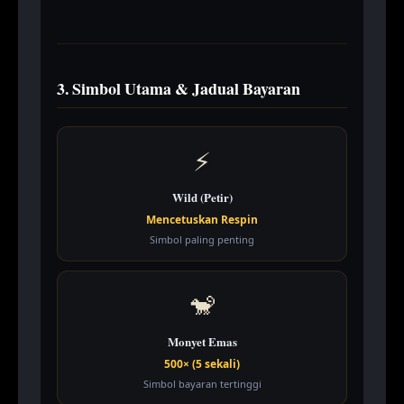
3. Simbol Utama &
Jadual Bayaran
⚡
Wild (Petir)
Mencetuskan Respin
Simbol paling penting
🐒
Monyet Emas
500× (5 sekali)
Simbol bayaran tertinggi