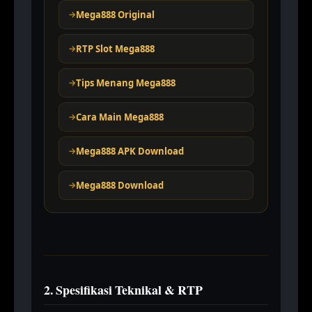
Mega888 Original
RTP Slot Mega888
Tips Menang Mega888
Cara Main Mega888
Mega888 APK Download
Mega888 Download
2. Spesifikasi Teknikal &
RTP