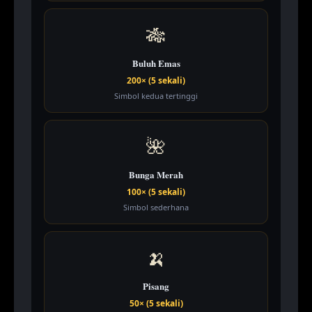
🎋
Buluh Emas
200× (5 sekali)
Simbol kedua tertinggi
🌺
Bunga Merah
100× (5 sekali)
Simbol sederhana
🍌
Pisang
50× (5 sekali)