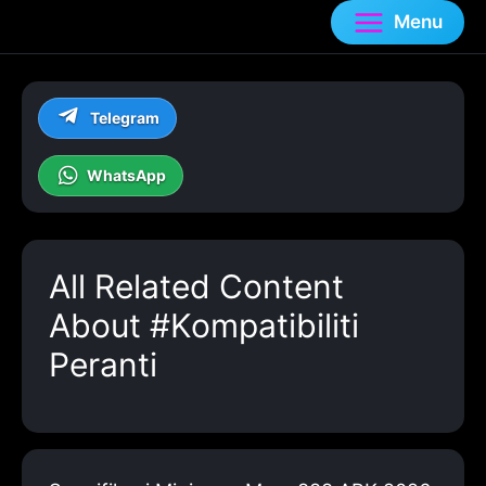
Menu
Telegram
WhatsApp
All Related Content
About #Kompatibiliti
Peranti