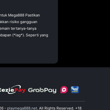
Untuk Mega888 Pastikan
akkan risiko gangguan
emain tertanya-tanya
apan (*lag*). Seperti yang
26 -
playmega888.net
. All Rights Reserved. +18