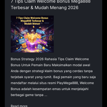
7 Tips Claim Welcome Bonus Mega888
Terbesar & Mudah Menang 2026
Bonus Strategy 2026 Rahasia Tips Claim Welcome
Bonus Untuk Pemain Baru Maksimalkan modal awal
Anda dengan strategi klaim bonus yang cerdas tanpa
terjebak syarat yang rumit. Bagi pemain yang baru saja
mendaftar melalui situs resmi PlayMega888, Welcome
Bonus adalah kesempatan emas untuk menjelajahi
berbagai game tanpa ...
Read more