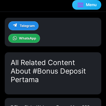
Menu
Telegram
WhatsApp
All Related Content
About #Bonus Deposit
Pertama