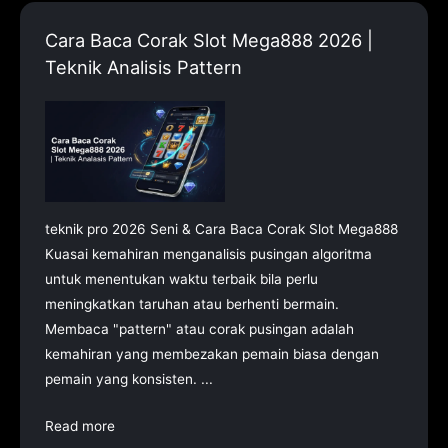
Cara Baca Corak Slot Mega888 2026 |
Teknik Analisis Pattern
teknik pro 2026 Seni & Cara Baca Corak Slot Mega888
Kuasai kemahiran menganalisis pusingan algoritma
untuk menentukan waktu terbaik bila perlu
meningkatkan taruhan atau berhenti bermain.
Membaca "pattern" atau corak pusingan adalah
kemahiran yang membezakan pemain biasa dengan
pemain yang konsisten. ...
Read more