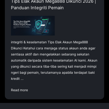
Tips Elak Akaun Mega888 Dikunci 2026 |
Panduan Integriti Pemain
integriti & keselamatan Tips Elak Akaun Mega888
Dikunci Ketahui cara menjaga status akaun anda agar
sentiasa aktif dan mengelakkan sebarang sekatan
automatik daripada sistem keselamatan AI kami. Akaun
yang dikunci secara tiba-tiba sering kali menjadi mimpi
ngeri bagi pemain, terutamanya apabila terdapat baki
kredit ...
Read more