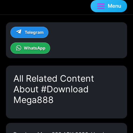
Menu
Telegram
WhatsApp
All Related Content
About #Download
Mega888