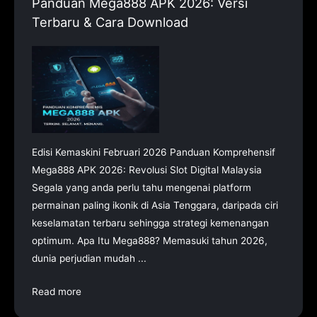
Panduan Mega888 APK 2026: Versi
Terbaru & Cara Download
Edisi Kemaskini Februari 2026 Panduan Komprehensif
Mega888 APK 2026: Revolusi Slot Digital Malaysia
Segala yang anda perlu tahu mengenai platform
permainan paling ikonik di Asia Tenggara, daripada ciri
keselamatan terbaru sehingga strategi kemenangan
optimum. Apa Itu Mega888? Memasuki tahun 2026,
dunia perjudian mudah ...
Read more