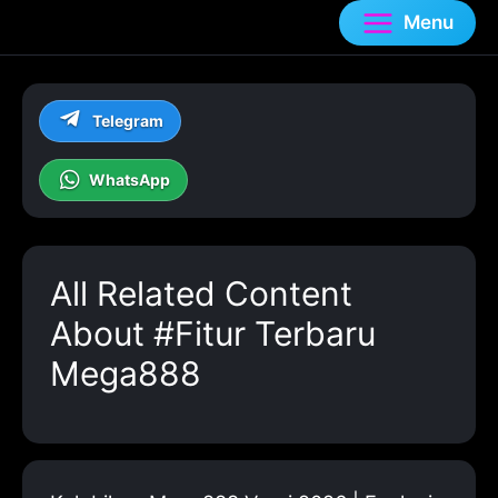
Menu
Telegram
WhatsApp
All Related Content
About #Fitur Terbaru
Mega888