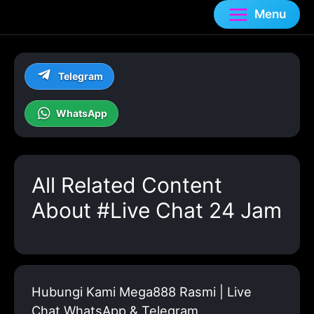
Menu
Telegram
WhatsApp
All Related Content
About #Live Chat 24 Jam
Hubungi Kami Mega888 Rasmi | Live
Chat WhatsApp & Telegram