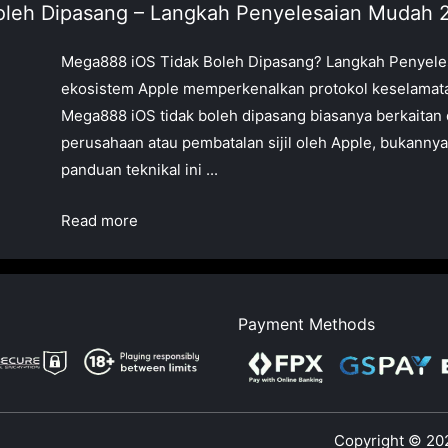
oleh Dipasang – Langkah Penyelesaian Mudah 
Mega888 iOS Tidak Boleh Dipasang? Langkah Penyele
ekosistem Apple memperkenalkan protokol keselamatan
Mega888 iOS tidak boleh dipasang biasanya berkaitan 
perusahaan atau pembatalan sijil oleh Apple, bukannya 
panduan teknikal ini ...
Read more
Payment Methods
Copyright © 20