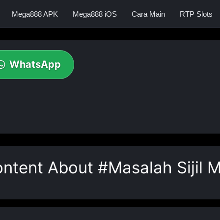
Mega888 APK
Mega888 iOS
Cara Main
RTP Slots
WhatsApp
Content About #Masalah Sijil