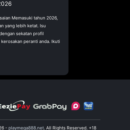
2026
saian Memasuki tahun 2026,
 yang lebih ketat. Isu
dengan sekatan profil
kerosakan peranti anda. Ikuti
26 -
playmega888.net
. All Rights Reserved. +18