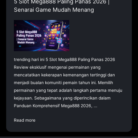
5 Slot Mega888 Paling Panas 2026 |
Senarai Game Mudah Menang
trending hari ini 5 Slot Mega888 Paling Panas 2026
Review eksklusif mengenai permainan yang
mencatatkan kekerapan kemenangan tertinggi dan
menjadi bualan komuniti pemain tahun ini. Memilih
permainan yang tepat adalah langkah pertama menuju
kejayaan. Sebagaimana yang diperincikan dalam
Panduan Komprehensif Mega888 2026, ...
Read more