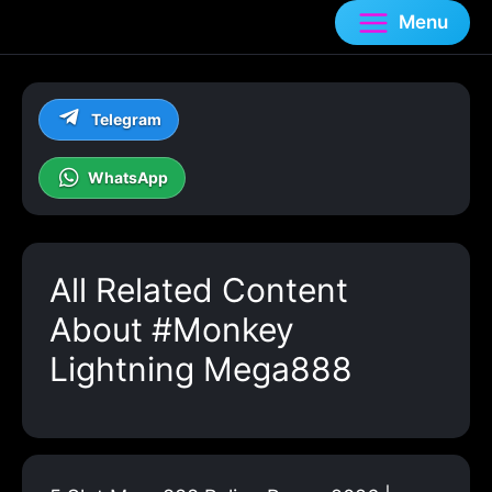
Menu
Telegram
WhatsApp
All Related Content
About #Monkey
Lightning Mega888