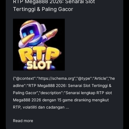
RTP Mega888 2026: Senarai Slot
Tertinggi & Paling Gacor
{"@context":"https://schema.org","@type":"Article","he
adline":"RTP Mega888 2026: Senarai Slot Tertinggi &
Paling Gacor","description":"Senarai lengkap RTP slot
Mega888 2026 dengan 15 game diranking mengikut
RTP, volatiliti dan cadangan ...
Read more