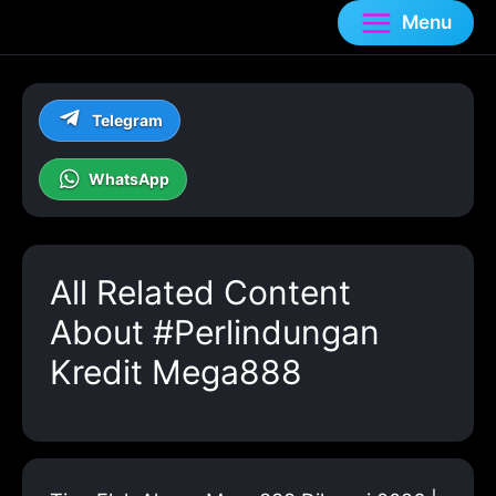
Menu
Telegram
WhatsApp
All Related Content
About #Perlindungan
Kredit Mega888