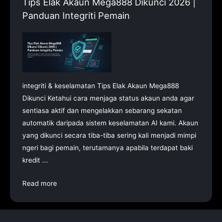
Tips Elak Akaun Mega888 Dikunci 2026 |
Panduan Integriti Pemain
integriti & keselamatan Tips Elak Akaun Mega888
Dikunci Ketahui cara menjaga status akaun anda agar
sentiasa aktif dan mengelakkan sebarang sekatan
automatik daripada sistem keselamatan AI kami. Akaun
yang dikunci secara tiba-tiba sering kali menjadi mimpi
ngeri bagi pemain, terutamanya apabila terdapat baki
kredit ...
Read more