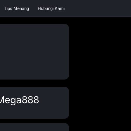
Tips Menang
Hubungi Kami
s Mega888