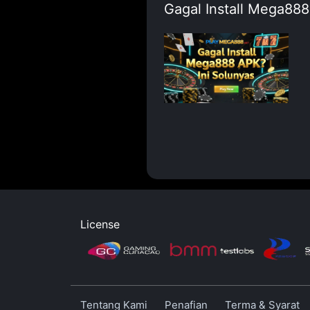
Gagal Install Mega888
License
Tentang Kami
Penafian
Terma & Syarat