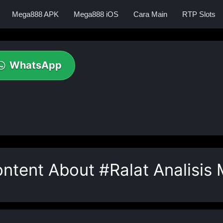
Mega888 APK
Mega888 iOS
Cara Main
RTP Slots
WhatsApp
ontent About #Ralat Analisi