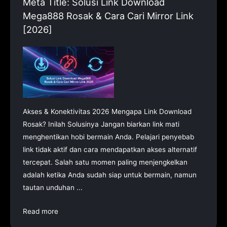
Meta Title: Solusi Link Download
Mega888 Rosak & Cara Cari Mirror Link
[2026]
Akses & Konektivitas 2026 Mengapa Link Download
Rosak? Inilah Solusinya Jangan biarkan link mati
menghentikan hobi bermain Anda. Pelajari penyebab
link tidak aktif dan cara mendapatkan akses alternatif
tercepat. Salah satu momen paling menjengkelkan
adalah ketika Anda sudah siap untuk bermain, namun
tautan unduhan ...
Read more