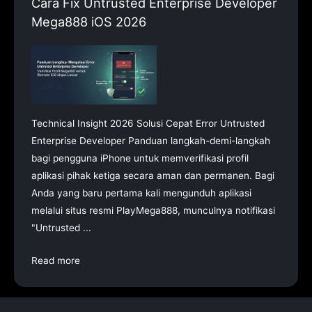
Cara Fix Untrusted Enterprise Developer
Mega888 iOS 2026
Technical Insight 2026 Solusi Cepat Error Untrusted
Enterprise Developer Panduan langkah-demi-langkah
bagi pengguna iPhone untuk memverifikasi profil
aplikasi pihak ketiga secara aman dan permanen. Bagi
Anda yang baru pertama kali mengunduh aplikasi
melalui situs resmi PlayMega888, munculnya notifikasi
"Untrusted ...
Read more