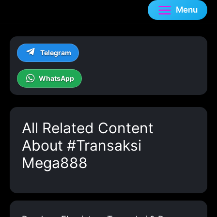
Menu
Telegram
WhatsApp
All Related Content
About #Transaksi
Mega888