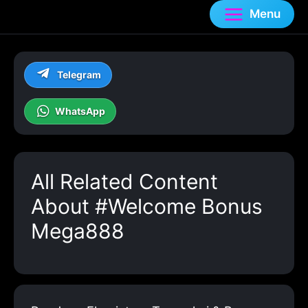
Menu
Telegram
WhatsApp
All Related Content
About #Welcome Bonus
Mega888