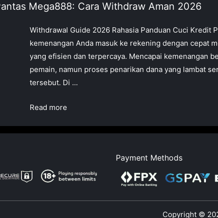
 Pantas Mega888: Cara Withdraw Aman 2026
Withdrawal Guide 2026 Rahasia Panduan Cuci Kredit P
kemenangan Anda masuk ke rekening dengan cepat mel
yang efisien dan terpercaya. Mencapai kemenangan be
pemain, namun proses penarikan dana yang lambat se
tersebut. Di ...
Read more
Payment Methods
Copyright © 20