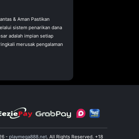
antas & Aman Pastikan
alui sistem penarikan dana
sar adalah impian setiap
ringkali merusak pengalaman
26 -
playmega888.net
. All Rights Reserved. +18